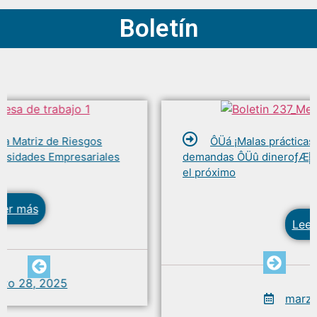
Boletín
ÔÜá ¡Malas prácticas! Empresas pierden
demandas ÔÜû dinero­ƒÆ▓ mala reputación. No seas
el próximo
Leer más
marzo 21, 2025