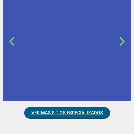
ágiles, adaptables y prácticas;
desarrollo de estudios e
informes para el desarrollo
de sistemas de gestión.
VER MAS SITIOS ESPECIALIZADOS
Leer
más