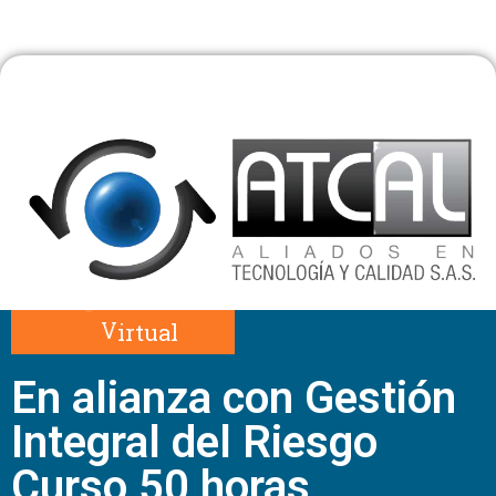
o
V
i
r
t
u
a
l
En alianza con Gestión
Integral del Riesgo
Curso 50 horas