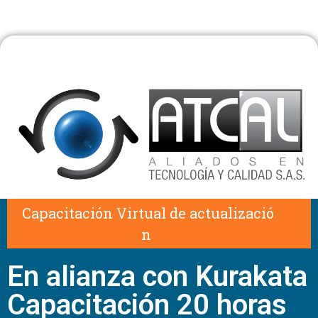
C
a
p
a
c
i
t
a
c
i
ó
n
V
i
r
t
u
a
l
d
e
a
c
t
u
a
l
i
z
a
c
i
ó
n
En alianza con Kurakata
Capacitación 20 horas