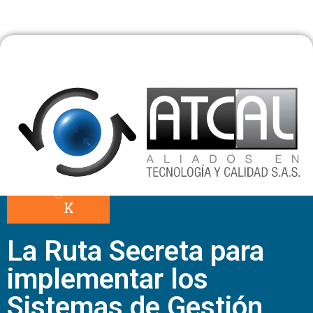
O
O
K
La Ruta Secreta para
implementar los
Sistemas de Gestión