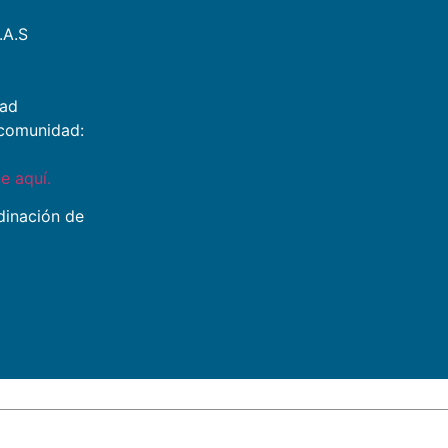
.A.S
dad
a comunidad:
e aquí.
dinación de