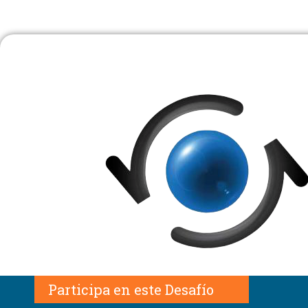
P
a
r
t
i
c
i
p
a
e
n
e
s
t
e
D
e
s
a
f
í
o