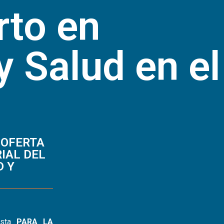
rto en
y Salud en el
 OFERTA
IAL DEL
D Y
esta
PARA LA