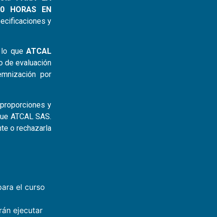
20 HORAS EN
cificaciones y
r lo que
ATCAL
o de evaluación
emnización por
 proporciones y
que ATCAL SAS.
nte o rechazarla
para el curso
rán ejecutar