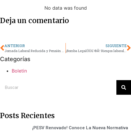
No data was found
Deja un comentario
ANTERIOR
SIGUIENTE
Jornada Laboral Reducida y Pensión de Alto Riesgo: Cambios Clave para Trabajadores Colombianos
¡Bomba LegalÔÜû´©Å! Riesgos laborales: ¿La Corte Suprema te protege? ÔÜá´©Å
Categorías
Boletin
Posts Recientes
¡PESV Renovado! Conoce La Nueva Normativa