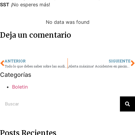
SST
¡No esperes más!
No data was found
Deja un comentario
ANTERIOR
SIGUIENTE
Todo lo que debes saber sobre las auditorias de cumplimiento
¡Alerta máxima! Accidentes en piscinas: la nueva ley te protege, evita multas accidentes y muertes ¡Viaja seguro y tranquilo! Con un Plan de Emergencia Vial
Categorías
Boletin
Posts Recientes